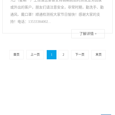
5日（星期一）上班请您妥善安排假期前后的测试业务回家
或外出的客户，朋友们请注意安全，非常时期，勤洗手、勤
通风、戴口罩！顺通检测祝大家节日愉快！感谢大家的支
持！电话：13533384002...
了解详情 +
首页
上一页
1
2
下一页
末页
13533384002
24小时服务：
电 话：020-36922002
传 真：020-36922002
邮 箱：maggie_stl@163.com